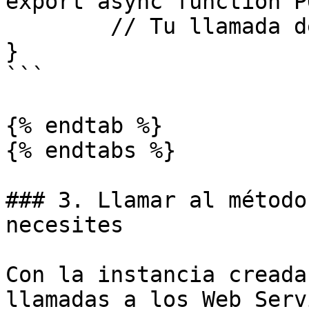
export async function P
	// Tu llamada de afipSDK aqui

}

```

{% endtab %}

{% endtabs %}

### 3. Llamar al método
necesites

Con la instancia creada
llamadas a los Web Serv