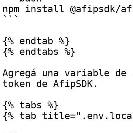
npm install @afipsdk/af
```

{% endtab %}

{% endtabs %}

Agregá una variable de 
token de AfipSDK.

{% tabs %}

{% tab title=".env.loca