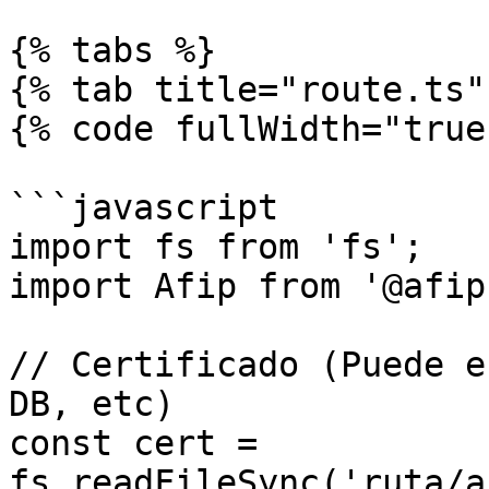
{% tabs %}

{% tab title="route.ts" 
{% code fullWidth="true"
```javascript

import fs from 'fs';

import Afip from '@afip
// Certificado (Puede e
DB, etc)

const cert = 
fs.readFileSync('ruta/a