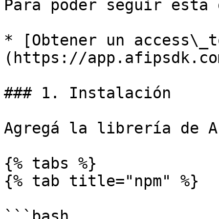
Para poder seguir esta 
* [Obtener un access\_t
(https://app.afipsdk.com
### 1. Instalación

Agregá la librería de A
{% tabs %}

{% tab title="npm" %}

```bash
