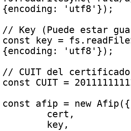
{encoding: 'utf8'});

// Key (Puede estar gua
const key = fs.readFile
{encoding: 'utf8'});

// CUIT del certificado

const CUIT = 20111111112
const afip = new Afip({

	cert,

	key,
