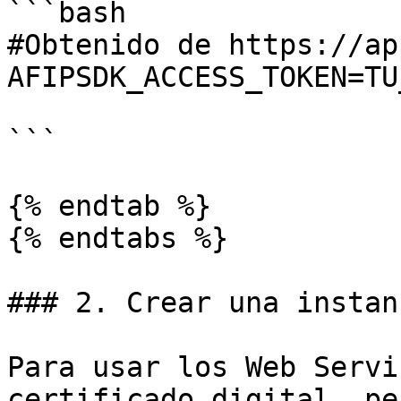
```bash

#Obtenido de https://ap
AFIPSDK_ACCESS_TOKEN=TU
```

{% endtab %}

{% endtabs %}

### 2. Crear una instan
Para usar los Web Servi
certificado digital, pe