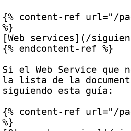
{% content-ref url="/pa
%}

[Web services](/siguien
{% endcontent-ref %}

Si el Web Service que n
la lista de la document
siguiendo esta guía:

{% content-ref url="/pa
%}
