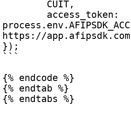
	CUIT,

	access_token: 
process.env.AFIPSDK_ACC
https://app.afipsdk.com

});

```

{% endcode %}

{% endtab %}
