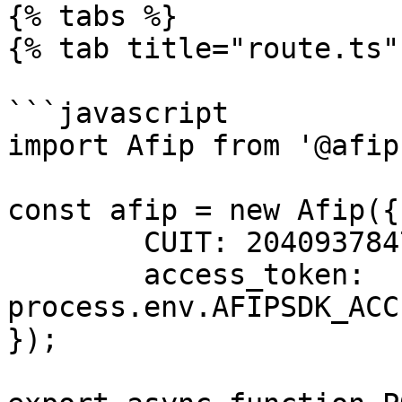
{% tabs %}

{% tab title="route.ts" 
```javascript

import Afip from '@afip
const afip = new Afip({

	CUIT: 20409378472,

	access_token: 
process.env.AFIPSDK_ACC
});
