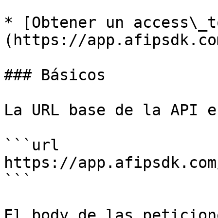
* [Obtener un access\_t
(https://app.afipsdk.com
### Básicos

La URL base de la API es
```url

https://app.afipsdk.com
```

El body de las peticion