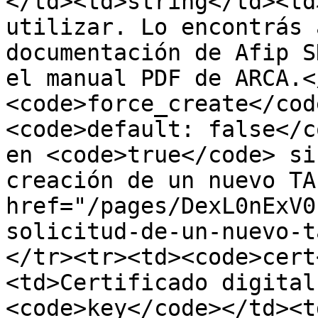
</td><td>string</td><td
utilizar. Lo encontrás 
documentación de Afip S
el manual PDF de ARCA.<
<code>force_create</cod
<code>default: false</c
en <code>true</code> si
creación de un nuevo TA
href="/pages/DexL0nExV0
solicitud-de-un-nuevo-t
</tr><tr><td><code>cert
<td>Certificado digital
<code>key</code></td><t