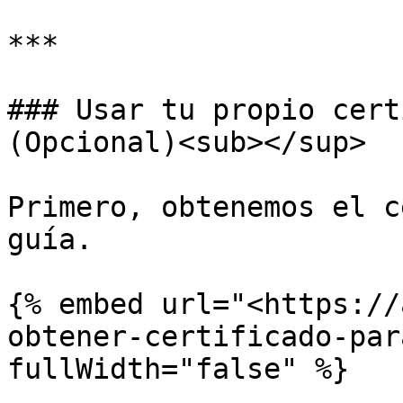
***

### Usar tu propio cert
(Opcional)<sub></sup>

Primero, obtenemos el c
guía.

{% embed url="<https://
obtener-certificado-par
fullWidth="false" %}
