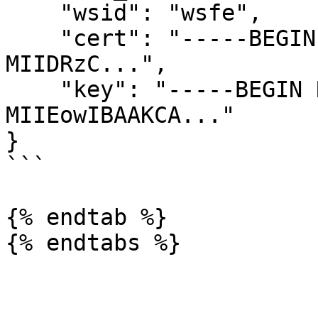
    "wsid": "wsfe",

    "cert": "-----BEGIN CERTIFICATE-----
MIIDRzC...",

    "key": "-----BEGIN RSA PRIVATE KEY-----
MIIEowIBAAKCA..."

}

```

{% endtab %}
