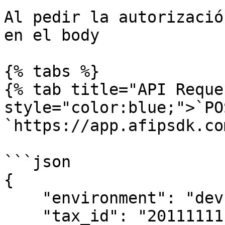
Al pedir la autorizació
en el body

{% tabs %}

{% tab title="API Reque
style="color:blue;">`PO
`https://app.afipsdk.co
```json

{

    "environment": "dev",

    "tax_id": "20111111112",
