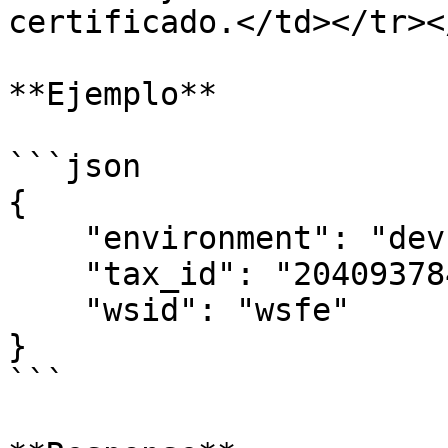
certificado.</td></tr><
**Ejemplo**

```json

{

    "environment": "dev",

    "tax_id": "20409378472",

    "wsid": "wsfe"

}

```
