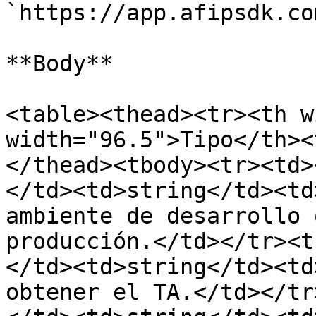
`https://app.afipsdk.co
**Body**

<table><thead><tr><th w
width="96.5">Tipo</th><
</thead><tbody><tr><td>
</td><td>string</td><td
ambiente de desarrollo 
producción.</td></tr><t
</td><td>string</td><td
obtener el TA.</td></tr