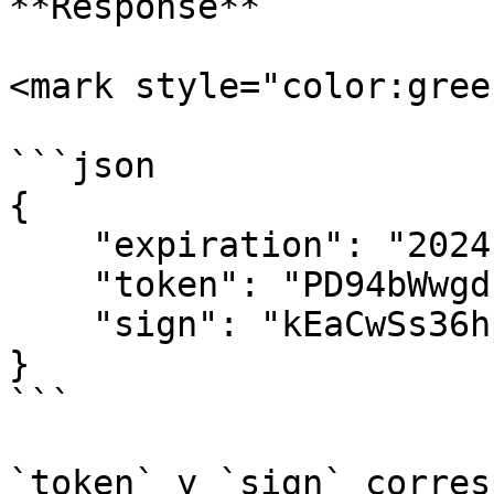
**Response**

<mark style="color:gree
```json

{

    "expiration": "2024-03-13T00:42:59.845Z",

    "token": "PD94bWwgd...",

    "sign": "kEaCwSs36hpe..."

}

```

`token` y `sign` corres