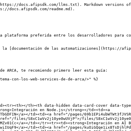
https://docs.afipsdk.com/llms.txt). Markdown versions of
s://docs.afipsdk.com/readme.md).

a plataforma preferida entre los desarrolladores para co
 la [documentación de las automatizaciones](https://afip
de ARCA, te recomiendo primero leer esta guía:

tema-con-los-web-services-de-de-arca/>" %}

d><tr><th></th><th data-hidden data-card-cover data-typ
rong>Integración en Node.js</strong></td><td><a 
TbGDFIN</a></td><td><a href="/pages/69b1EPi4ubWTWt3fJVSR
ref="/files/S8xC1wVv2j10ye0wUVjP">/files/S8xC1wVv2j10ye0
MZv01Cc</a></td></tr><tr><td><strong>Integración en AI B
wiIUqF9</a></td><td><a href="/pages/kuOiGQqe1ix8TsDjhlPd