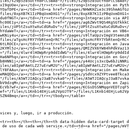
iles/s29p5z85OcfhdPlC5BAd">/files/s29p5z85OcfhdPlC5BAd</
xI9qUOe</a></td></tr><tr><td><strong>Integración en Pyth
YOafDPE</a></td><td><a href="/pages/NHWKHZie3c39ShmAGfGz
files/8xpXB7K1IzPBqUxmDXG1">/files/8xpXB7K1IzPBqUxmDXG1<
du0fNGT</a></td></tr><tr><td><strong>Integración via API
hc00E1y</a></td><td><a href="/pages/ag6ZWvt9QS4KgSGTkkkC
iles/jUP5tZsuXtwXuCdGRuDv">/files/jUP5tZsuXtwXuCdGRuDv</
hYdaWeT</a></td></tr><tr><td><strong>Integración en VB6<
wKNiy4u</a></td><td><a href="/pages/s9lTaUpzvImgV3temnzB
files/aTgsHcFRY7YbRtenQrRC">/files/aTgsHcFRY7YbRtenQrRC<
6tLROCE</a></td></tr><tr><td><strong>Integración en Java
2KYMl5z</a></td><td><a href="/pages/QMIZVX6YW84hPdkVaz13
="/files/4lwr4lHOWpRrp9ddIdWG">/files/4lwr4lHOWpRrp9ddId
Ha6NPhq</a></td></tr><tr><td><strong>Integración en Go</
b8HNN1j</a></td><td><a href="/pages/y44Ucjs3xcQw6bJiNNRi
iles/a8IpWFAmtLZ27uErwM2U">/files/a8IpWFAmtLZ27uErwM2U</
lY8FAAu</a></td></tr><tr><td><strong>Integración en Make
eMAQDQx</a></td><td><a href="/pages/ySdVcx9ZYPtvee8Tkca3
"/files/A5WTJIAQcyJ3aB7vvka0">/files/A5WTJIAQcyJ3aB7vvka
bV9dzqM</a></td></tr><tr><td><strong>Integración en Zapi
EcVb7wF</a></td><td><a href="/pages/KCGsDSSNMqqnVEDTzqF5
ef="/files/L1Knb14EHjLu62VpUJT9">/files/L1Knb14EHjLu62Vp
SZN4Bmq</a></td></tr></tbody></table>

vices y, luego, ir a producción.

<tr><th></th><th></th><th data-hidden data-card-target 
 de uso de cada web service.</td><td><a href="/pages/mVT