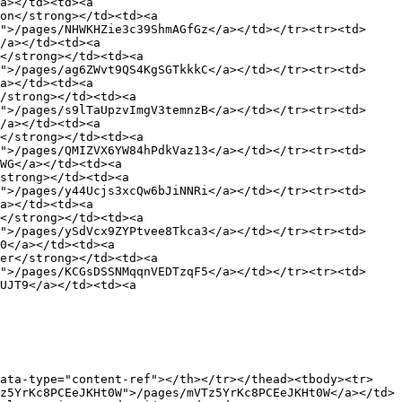
a></td><td><a 
on</strong></td><td><a 
">/pages/NHWKHZie3c39ShmAGfGz</a></td></tr><tr><td>
/a></td><td><a 
</strong></td><td><a 
">/pages/ag6ZWvt9QS4KgSGTkkkC</a></td></tr><tr><td>
a></td><td><a 
/strong></td><td><a 
">/pages/s9lTaUpzvImgV3temnzB</a></td></tr><tr><td>
/a></td><td><a 
</strong></td><td><a 
">/pages/QMIZVX6YW84hPdkVaz13</a></td></tr><tr><td>
WG</a></td><td><a 
strong></td><td><a 
">/pages/y44Ucjs3xcQw6bJiNNRi</a></td></tr><tr><td>
a></td><td><a 
</strong></td><td><a 
">/pages/ySdVcx9ZYPtvee8Tkca3</a></td></tr><tr><td>
0</a></td><td><a 
er</strong></td><td><a 
">/pages/KCGsDSSNMqqnVEDTzqF5</a></td></tr><tr><td>
UJT9</a></td><td><a 
data-type="content-ref"></th></tr></thead><tbody><tr>
z5YrKc8PCEeJKHt0W">/pages/mVTz5YrKc8PCEeJKHt0W</a></td>