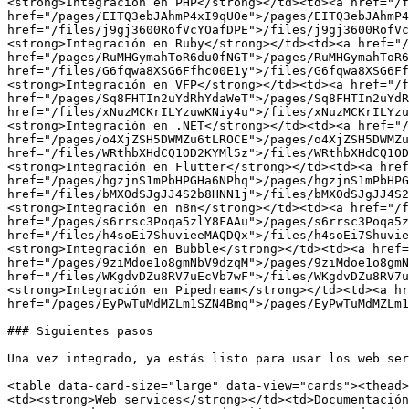
<strong>Integración en PHP</strong></td><td><a href="/f
href="/pages/EITQ3ebJAhmP4xI9qUOe">/pages/EITQ3ebJAhmP4
href="/files/j9gj3600RofVcYOafDPE">/files/j9gj3600RofVc
<strong>Integración en Ruby</strong></td><td><a href="/
href="/pages/RuMHGymahToR6du0fNGT">/pages/RuMHGymahToR6
href="/files/G6fqwa8XSG6Ffhc00E1y">/files/G6fqwa8XSG6Ff
<strong>Integración en VFP</strong></td><td><a href="/f
href="/pages/Sq8FHTIn2uYdRhYdaWeT">/pages/Sq8FHTIn2uYdR
href="/files/xNuzMCKrILYzuwKNiy4u">/files/xNuzMCKrILYzu
<strong>Integración en .NET</strong></td><td><a href="/
href="/pages/o4XjZSH5DWMZu6tLROCE">/pages/o4XjZSH5DWMZu
href="/files/WRthbXHdCQ1OD2KYMl5z">/files/WRthbXHdCQ1OD
<strong>Integración en Flutter</strong></td><td><a href
href="/pages/hgzjnS1mPbHPGHa6NPhq">/pages/hgzjnS1mPbHPG
href="/files/bMXOdSJgJJ4S2b8HNN1j">/files/bMXOdSJgJJ4S2
<strong>Integración en n8n</strong></td><td><a href="/f
href="/pages/s6rrsc3Poqa5zlY8FAAu">/pages/s6rrsc3Poqa5z
href="/files/h4soEi7ShuvieeMAQDQx">/files/h4soEi7Shuvie
<strong>Integración en Bubble</strong></td><td><a href=
href="/pages/9ziMdoe1o8gmNbV9dzqM">/pages/9ziMdoe1o8gmN
href="/files/WKgdvDZu8RV7uEcVb7wF">/files/WKgdvDZu8RV7u
<strong>Integración en Pipedream</strong></td><td><a hr
href="/pages/EyPwTuMdMZLm1SZN4Bmq">/pages/EyPwTuMdMZLm1
### Siguientes pasos

Una vez integrado, ya estás listo para usar los web ser
<table data-card-size="large" data-view="cards"><thead>
<td><strong>Web services</strong></td><td>Documentación