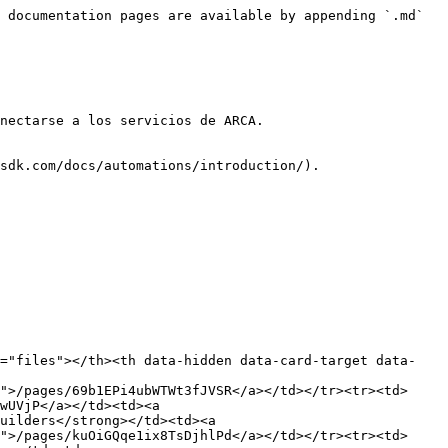
 documentation pages are available by appending `.md` 
nectarse a los servicios de ARCA.

sdk.com/docs/automations/introduction/).

e="files"></th><th data-hidden data-card-target data-
">/pages/69b1EPi4ubWTWt3fJVSR</a></td></tr><tr><td>
wUVjP</a></td><td><a 
uilders</strong></td><td><a 
">/pages/kuOiGQqe1ix8TsDjhlPd</a></td></tr><tr><td>