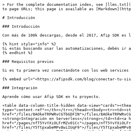
> For the complete documentation index, see [llms.txt](
to page URLs; this page is available as [Markdown](http
# Introducción

### Introducción

Con más de 100k descargas, desde el 2017, Afip SDK es l
{% hint style="info" %}

Si estás buscando usar las automatizaciones, debés ir a
{% endhint %}

### Requisitos previos

Si es tu primera vez conectándote con los web services 
{% embed url="<https://afipsdk.com/blog/conectar-tu-sis
### Integración

Aprende cómo usar Afip SDK en tu proyecto.

<table data-column-title-hidden data-view="cards"><thea
type="content-ref"></th></tr></thead><tbody><tr><td><st
href="/files/8AOkeTRPWRvCGTbGDFIN">/files/8AOkeTRPWRvCG
<strong>Integración en Serverless</strong></td><td><a h
href="/pages/nfT5YvYXiOLFrMZv01Cc">/pages/nfT5YvYXiOLFr
href="/files/Y5TtpxabeMPv8wiIUqF9">/files/Y5TtpxabeMPv8