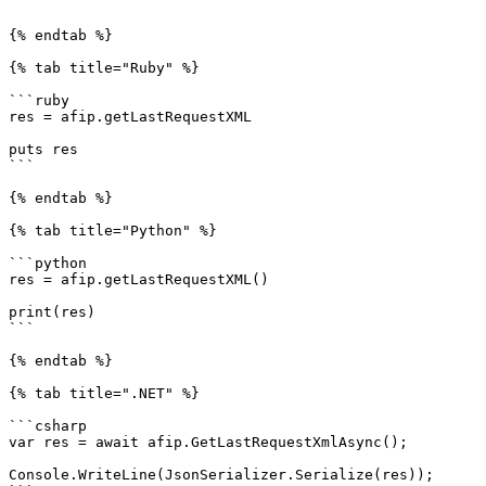
```

{% endtab %}

{% tab title="Ruby" %}

```ruby

res = afip.getLastRequestXML

puts res

```

{% endtab %}

{% tab title="Python" %}

```python

res = afip.getLastRequestXML()

print(res)

```

{% endtab %}

{% tab title=".NET" %}

```csharp

var res = await afip.GetLastRequestXmlAsync();

Console.WriteLine(JsonSerializer.Serialize(res));
