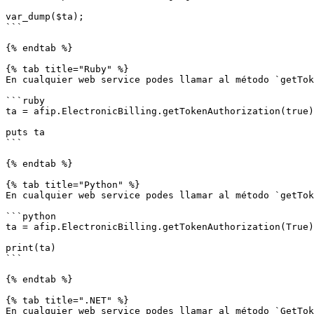
var_dump($ta);

```

{% endtab %}

{% tab title="Ruby" %}

En cualquier web service podes llamar al método `getTok
```ruby

ta = afip.ElectronicBilling.getTokenAuthorization(true)

puts ta

```

{% endtab %}

{% tab title="Python" %}

En cualquier web service podes llamar al método `getTok
```python

ta = afip.ElectronicBilling.getTokenAuthorization(True)

print(ta)

```

{% endtab %}

{% tab title=".NET" %}

En cualquier web service podes llamar al método `GetTok