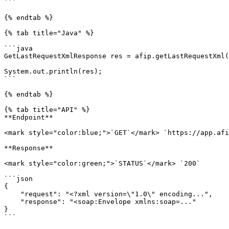
```

{% endtab %}

{% tab title="Java" %}

```java

GetLastRequestXmlResponse res = afip.getLastRequestXml(
System.out.println(res);

```

{% endtab %}

{% tab title="API" %}

**Endpoint**

<mark style="color:blue;">`GET`</mark> `https://app.afi
**Response**

<mark style="color:green;">`STATUS`</mark> `200`

```json

{

    "request": "<?xml version=\"1.0\" encoding...",

    "response": "<soap:Envelope xmlns:soap=..."

}

```
