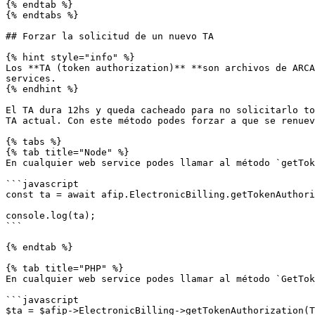
{% endtab %}

{% endtabs %}

## Forzar la solicitud de un nuevo TA

{% hint style="info" %}

Los **TA (token authorization)** **son archivos de ARCA
services.

{% endhint %}

El TA dura 12hs y queda cacheado para no solicitarlo to
TA actual. Con este método podes forzar a que se renuev
{% tabs %}

{% tab title="Node" %}

En cualquier web service podes llamar al método `getTok
```javascript

const ta = await afip.ElectronicBilling.getTokenAuthori
console.log(ta);

```

{% endtab %}

{% tab title="PHP" %}

En cualquier web service podes llamar al método `GetTok
```javascript

$ta = $afip->ElectronicBilling->getTokenAuthorization(T