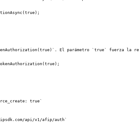
tionAsync(true);

enAuthorization(true)`. El parámetro `true` fuerza la re
okenAuthorization(true);

rce_create: true`

ipsdk.com/api/v1/afip/auth`
