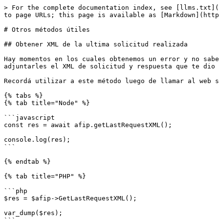
> For the complete documentation index, see [llms.txt](
to page URLs; this page is available as [Markdown](http
# Otros métodos útiles

## Obtener XML de la ultima solicitud realizada

Hay momentos en los cuales obtenemos un error y no sabe
adjuntarles el XML de solicitud y respuesta que te dio 
Recordá utilizar a este método luego de llamar al web s
{% tabs %}

{% tab title="Node" %}

```javascript

const res = await afip.getLastRequestXML();

console.log(res);

```

{% endtab %}

{% tab title="PHP" %}

```php

$res = $afip->GetLastRequestXML();

var_dump($res);
