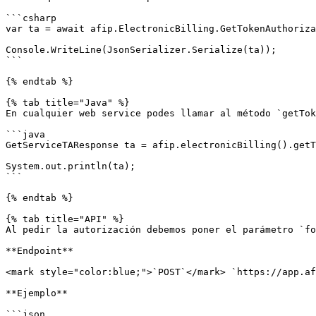
```csharp

var ta = await afip.ElectronicBilling.GetTokenAuthoriza
Console.WriteLine(JsonSerializer.Serialize(ta));

```

{% endtab %}

{% tab title="Java" %}

En cualquier web service podes llamar al método `getTok
```java

GetServiceTAResponse ta = afip.electronicBilling().getT
System.out.println(ta);

```

{% endtab %}

{% tab title="API" %}

Al pedir la autorización debemos poner el parámetro `fo
**Endpoint**

<mark style="color:blue;">`POST`</mark> `https://app.af
**Ejemplo**

```json
