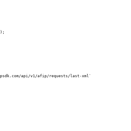
);

psdk.com/api/v1/afip/requests/last-xml`
