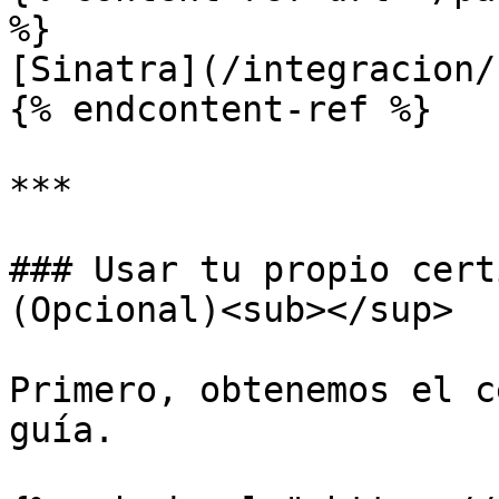
%}

[Sinatra](/integracion/
{% endcontent-ref %}

***

### Usar tu propio cert
(Opcional)<sub></sup>

Primero, obtenemos el c
guía.
