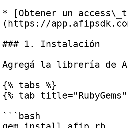
* [Obtener un access\_t
(https://app.afipsdk.com
### 1. Instalación

Agregá la librería de A
{% tabs %}

{% tab title="RubyGems" 
```bash

gem install afip.rb
