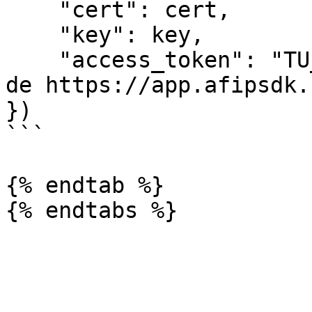
    "cert": cert,

    "key": key,

    "access_token": "TU_ACCESS_TOKEN" # Obtenido 
de https://app.afipsdk.c
})

```

{% endtab %}
