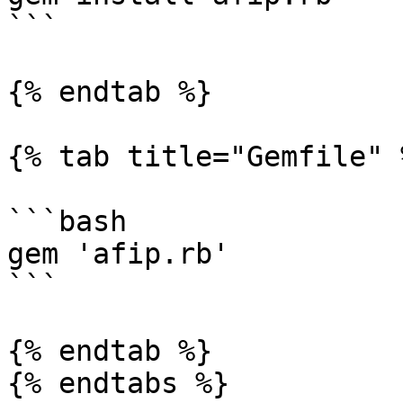
```

{% endtab %}

{% tab title="Gemfile" %
```bash

gem 'afip.rb'

```

{% endtab %}

{% endtabs %}
