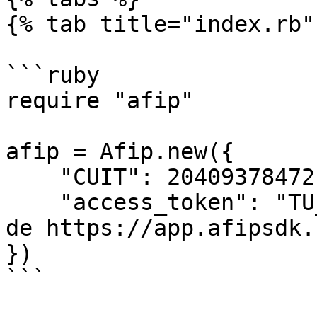
{% tab title="index.rb" 
```ruby

require "afip"

afip = Afip.new({ 

    "CUIT": 20409378472,

    "access_token": "TU_ACCESS_TOKEN" # Obtenido 
de https://app.afipsdk.c
})

```
