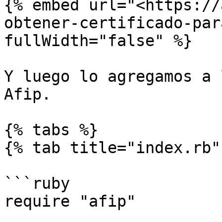
{% embed url="<https://
obtener-certificado-par
fullWidth="false" %}

Y luego lo agregamos a 
Afip.

{% tabs %}

{% tab title="index.rb" 
```ruby

require "afip"
