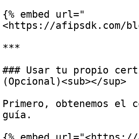
{% embed url="
<https://afipsdk.com/bl
***

### Usar tu propio cert
(Opcional)<sub></sup>

Primero, obtenemos el c
guía.

{% embed url="<https://