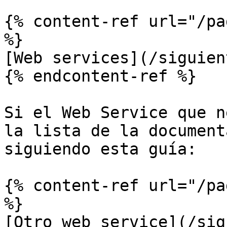
{% content-ref url="/pa
%}

[Web services](/siguien
{% endcontent-ref %}

Si el Web Service que n
la lista de la document
siguiendo esta guía:

{% content-ref url="/pa
%}

[Otro web service](/sig