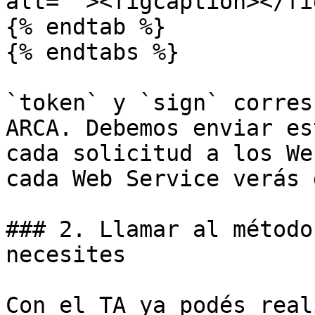
alt=""><figcaption></fi
{% endtab %}

{% endtabs %}

`token` y `sign` corres
ARCA. Debemos enviar es
cada solicitud a los We
cada Web Service verás 
### 2. Llamar al método
necesites

Con el TA ya podés real