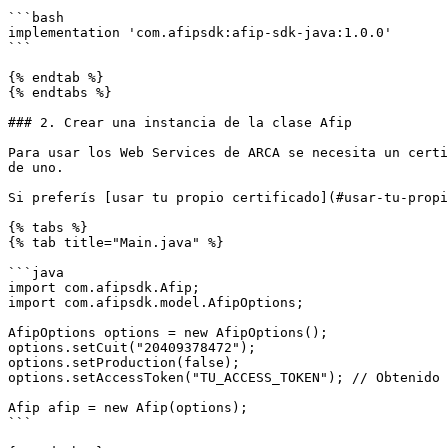
```bash

implementation 'com.afipsdk:afip-sdk-java:1.0.0'

```

{% endtab %}

{% endtabs %}

### 2. Crear una instancia de la clase Afip

Para usar los Web Services de ARCA se necesita un certi
de uno.

Si preferís [usar tu propio certificado](#usar-tu-propi
{% tabs %}

{% tab title="Main.java" %}

```java

import com.afipsdk.Afip;

import com.afipsdk.model.AfipOptions;

AfipOptions options = new AfipOptions();

options.setCuit("20409378472");

options.setProduction(false);

options.setAccessToken("TU_ACCESS_TOKEN"); // Obtenido 
Afip afip = new Afip(options);

```
