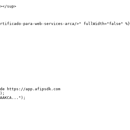
></sup>

rtificado-para-web-services-arca/>" fullWidth="false" %}

de https://app.afipsdk.com

);

AAKCA...");
