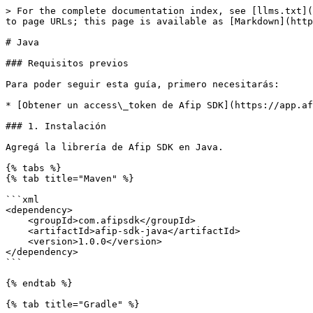
> For the complete documentation index, see [llms.txt](
to page URLs; this page is available as [Markdown](http
# Java

### Requisitos previos

Para poder seguir esta guía, primero necesitarás:

* [Obtener un access\_token de Afip SDK](https://app.af
### 1. Instalación

Agregá la librería de Afip SDK en Java.

{% tabs %}

{% tab title="Maven" %}

```xml

<dependency>

    <groupId>com.afipsdk</groupId>

    <artifactId>afip-sdk-java</artifactId>

    <version>1.0.0</version>

</dependency>

```

{% endtab %}

{% tab title="Gradle" %}
