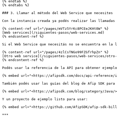
{% endtab %}

{% endtabs %}

### 3. Llamar al método del Web Service que necesites

Con la instancia creada ya podés realizar las llamadas 
{% content-ref url="/pages/mVTz5YrKc8PCEeJKHt0W" %}

[Web services](/siguientes-pasos/web-services.md)

{% endcontent-ref %}

Si el Web Service que necesitás no se encuentra en la l
{% content-ref url="/pages/4zlCsTNGo99FZGfrhpZn" %}

[Otro web service](/siguientes-pasos/web-services/otro-
{% endcontent-ref %}

Podés usar la referencia de la API para obtener ejemplo
{% embed url="<https://afipsdk.com/docs/api-reference/i
También podés usar las guías del blog de Afip SDK para 
{% embed url="<https://afipsdk.com/blog/category/Java/>
Y un proyecto de ejemplo listo para usar:

{% embed url="<https://github.com/AfipSDK/afip-sdk-bill
***
