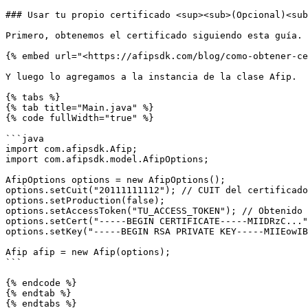
### Usar tu propio certificado <sup><sub>(Opcional)<sub
Primero, obtenemos el certificado siguiendo esta guía.

{% embed url="<https://afipsdk.com/blog/como-obtener-ce
Y luego lo agregamos a la instancia de la clase Afip.

{% tabs %}

{% tab title="Main.java" %}

{% code fullWidth="true" %}

```java

import com.afipsdk.Afip;

import com.afipsdk.model.AfipOptions;

AfipOptions options = new AfipOptions();

options.setCuit("20111111112"); // CUIT del certificado

options.setProduction(false);

options.setAccessToken("TU_ACCESS_TOKEN"); // Obtenido 
options.setCert("-----BEGIN CERTIFICATE-----MIIDRzC..."
options.setKey("-----BEGIN RSA PRIVATE KEY-----MIIEowIB
Afip afip = new Afip(options);

```

{% endcode %}

{% endtab %}
