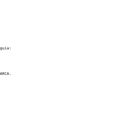
guía:

ARCA.
