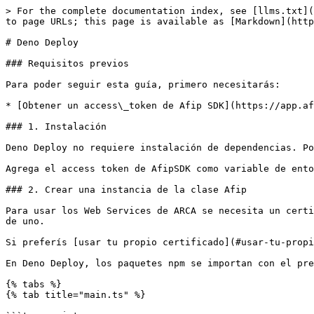
> For the complete documentation index, see [llms.txt](
to page URLs; this page is available as [Markdown](http
# Deno Deploy

### Requisitos previos

Para poder seguir esta guía, primero necesitarás:

* [Obtener un access\_token de Afip SDK](https://app.af
### 1. Instalación

Deno Deploy no requiere instalación de dependencias. Po
Agrega el access token de AfipSDK como variable de ento
### 2. Crear una instancia de la clase Afip

Para usar los Web Services de ARCA se necesita un certi
de uno.

Si preferís [usar tu propio certificado](#usar-tu-propi
En Deno Deploy, los paquetes npm se importan con el pre
{% tabs %}

{% tab title="main.ts" %}
