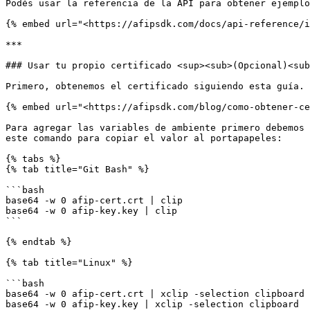
Podés usar la referencia de la API para obtener ejemplo
{% embed url="<https://afipsdk.com/docs/api-reference/i
***

### Usar tu propio certificado <sup><sub>(Opcional)<sub
Primero, obtenemos el certificado siguiendo esta guía.

{% embed url="<https://afipsdk.com/blog/como-obtener-ce
Para agregar las variables de ambiente primero debemos 
este comando para copiar el valor al portapapeles:

{% tabs %}

{% tab title="Git Bash" %}

```bash

base64 -w 0 afip-cert.crt | clip

base64 -w 0 afip-key.key | clip

```

{% endtab %}

{% tab title="Linux" %}

```bash

base64 -w 0 afip-cert.crt | xclip -selection clipboard

base64 -w 0 afip-key.key | xclip -selection clipboard
