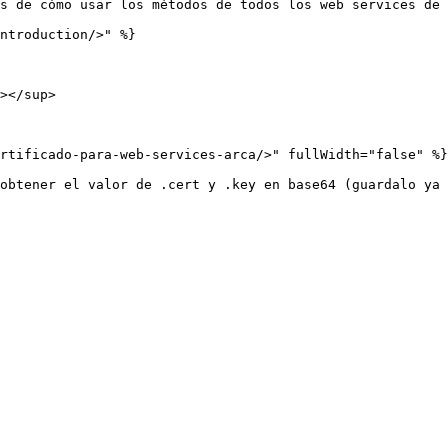
s de cómo usar los métodos de todos los web services de 
ntroduction/>" %}

></sup>

rtificado-para-web-services-arca/>" fullWidth="false" %}

obtener el valor de .cert y .key en base64 (guardalo ya 