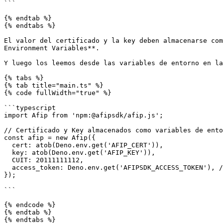
```

{% endtab %}

{% endtabs %}

El valor del certificado y la key deben almacenarse com
Environment Variables**.

Y luego los leemos desde las variables de entorno en la
{% tabs %}

{% tab title="main.ts" %}

{% code fullWidth="true" %}

```typescript

import Afip from 'npm:@afipsdk/afip.js';

// Certificado y Key almacenados como variables de ento
const afip = new Afip({

  cert: atob(Deno.env.get('AFIP_CERT')),

  key: atob(Deno.env.get('AFIP_KEY')),

  CUIT: 20111111112,

  access_token: Deno.env.get('AFIPSDK_ACCESS_TOKEN'), // Obtenido de https://app.afipsdk.com

});

```

{% endcode %}

{% endtab %}
