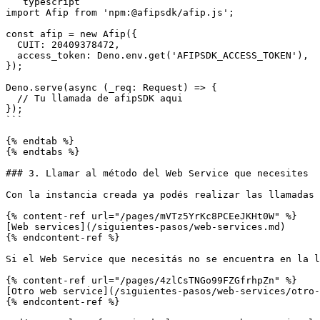
```typescript

import Afip from 'npm:@afipsdk/afip.js';

const afip = new Afip({

  CUIT: 20409378472,

  access_token: Deno.env.get('AFIPSDK_ACCESS_TOKEN'),

});

Deno.serve(async (_req: Request) => {

  // Tu llamada de afipSDK aqui

});

```

{% endtab %}

{% endtabs %}

### 3. Llamar al método del Web Service que necesites

Con la instancia creada ya podés realizar las llamadas 
{% content-ref url="/pages/mVTz5YrKc8PCEeJKHt0W" %}

[Web services](/siguientes-pasos/web-services.md)

{% endcontent-ref %}

Si el Web Service que necesitás no se encuentra en la l
{% content-ref url="/pages/4zlCsTNGo99FZGfrhpZn" %}

[Otro web service](/siguientes-pasos/web-services/otro-
{% endcontent-ref %}
