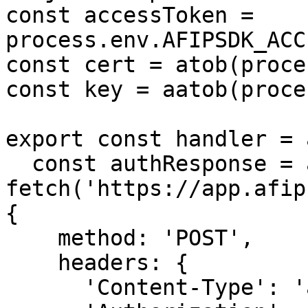
const accessToken = 
process.env.AFIPSDK_ACC
const cert = atob(proce
const key = aatob(proce
export const handler = 
  const authResponse = await 
fetch('https://app.afip
{

    method: 'POST',

    headers: {

      'Content-Type': 'application/json',
