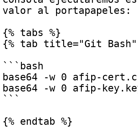
valor al portapapeles:

{% tabs %}

{% tab title="Git Bash" 
```bash

base64 -w 0 afip-cert.c
base64 -w 0 afip-key.ke
```

{% endtab %}
