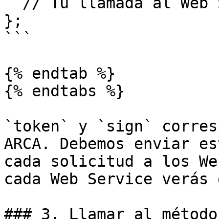
  // Tu llamada al Web Service aqui

};

```

{% endtab %}

{% endtabs %}

`token` y `sign` corres
ARCA. Debemos enviar es
cada solicitud a los We
cada Web Service verás 
### 3. Llamar al método