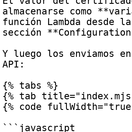
El valor del certificad
almacenarse como **vari
función Lambda desde la
sección **Configuration
Y luego los enviamos en
API:

{% tabs %}

{% tab title="index.mjs"
{% code fullWidth="true"
```javascript
