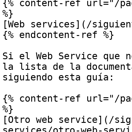
{% content-ref url="/pa
%}

[Web services](/siguien
{% endcontent-ref %}

Si el Web Service que n
la lista de la document
siguiendo esta guía:

{% content-ref url="/pa
%}

[Otro web service](/sig
services/otro-web-servi