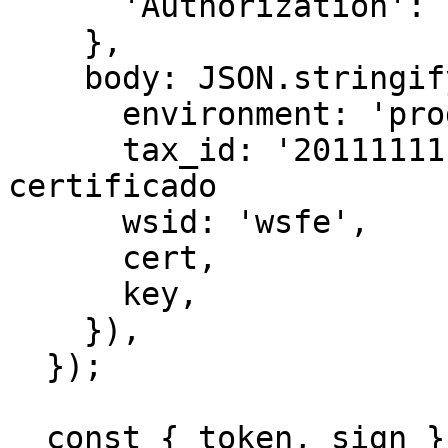
      'Authorization': `Bearer ${accessToken}`,

    },

    body: JSON.stringify({

      environment: 'prod',

      tax_id: '20111111112', // CUIT del 
certificado

      wsid: 'wsfe',

      cert,

      key,

    }),

  });

  const { token, sign } = await 