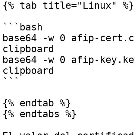
{% tab title="Linux" %}

```bash

base64 -w 0 afip-cert.c
clipboard

base64 -w 0 afip-key.ke
clipboard

```

{% endtab %}

{% endtabs %}
