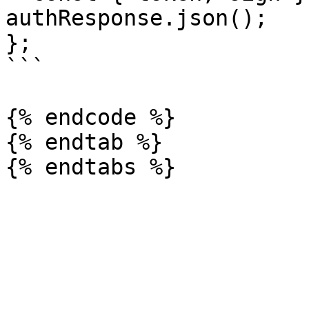
authResponse.json();

};

```

{% endcode %}

{% endtab %}
