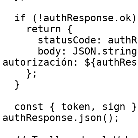
  if (!authResponse.ok) {

    return {

      statusCode: authResponse.status,

      body: JSON.stringify({ error: `Error en la 
autorización: ${authRes
    };

  }

  const { token, sign } = await 
authResponse.json();
