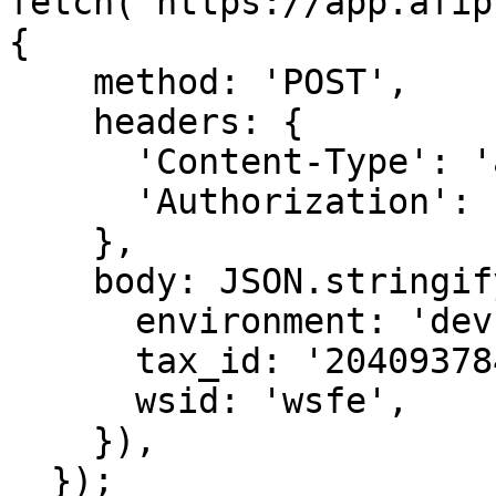
fetch('https://app.afip
{

    method: 'POST',

    headers: {

      'Content-Type': 'application/json',

      'Authorization': `Bearer ${accessToken}`,

    },

    body: JSON.stringify({

      environment: 'dev',

      tax_id: '20409378472', // CUIT a utilizar

      wsid: 'wsfe',

    }),

  });
