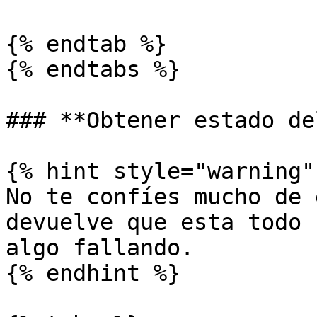
{% endtab %}

{% endtabs %}

### **Obtener estado de
{% hint style="warning" 
No te confíes mucho de 
devuelve que esta todo 
algo fallando.

{% endhint %}
