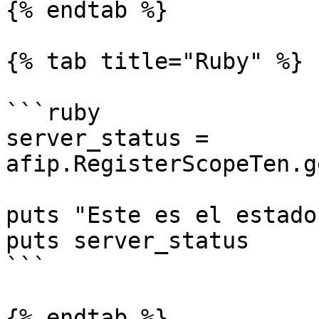
{% endtab %}

{% tab title="Ruby" %}

```ruby

server_status = 
afip.RegisterScopeTen.g
puts "Este es el estado
puts server_status

```

{% endtab %}
