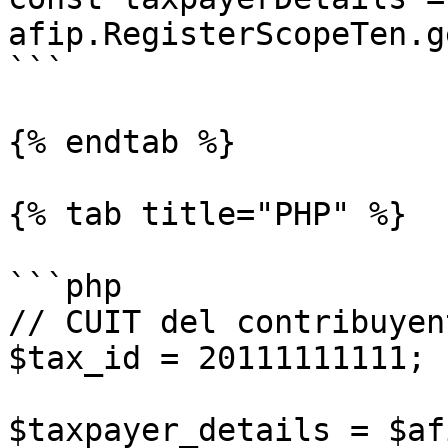
afip.RegisterScopeTen.g
```

{% endtab %}

{% tab title="PHP" %}

```php

// CUIT del contribuyent
$tax_id = 20111111111;

$taxpayer_details = $af