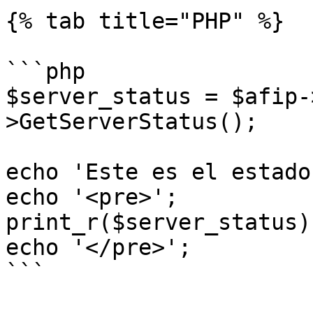
{% tab title="PHP" %}

```php

$server_status = $afip-
>GetServerStatus();

echo 'Este es el estado
echo '<pre>';

print_r($server_status);
echo '</pre>';

```
