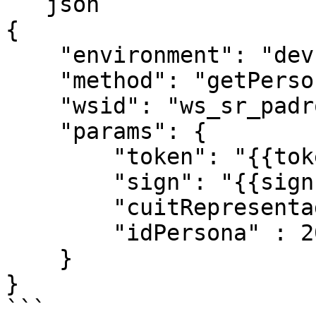
```json

{

    "environment": "dev",

    "method": "getPersona",

    "wsid": "ws_sr_padron_a10",

    "params": {

        "token": "{{token}}",

        "sign": "{{sign}}",

        "cuitRepresentada": "20409378472",

        "idPersona" : 20111111111

    }

}

```
