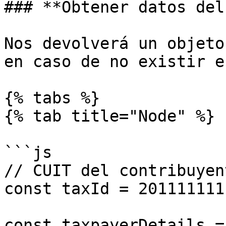
### **Obtener datos del
Nos devolverá un objeto
en caso de no existir e
{% tabs %}

{% tab title="Node" %}

```js

// CUIT del contribuyent
const taxId = 2011111111
const taxpayerDetails =