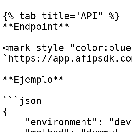
{% tab title="API" %}

**Endpoint**

<mark style="color:blue
`https://app.afipsdk.co
**Ejemplo**

```json

{

    "environment": "dev",
