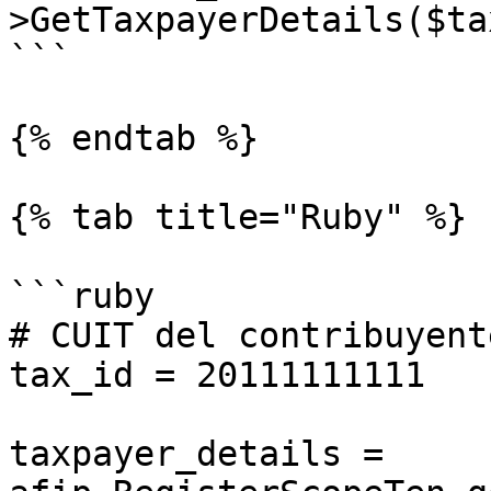
>GetTaxpayerDetails($ta
```

{% endtab %}

{% tab title="Ruby" %}

```ruby

# CUIT del contribuyente
tax_id = 20111111111

taxpayer_details = 