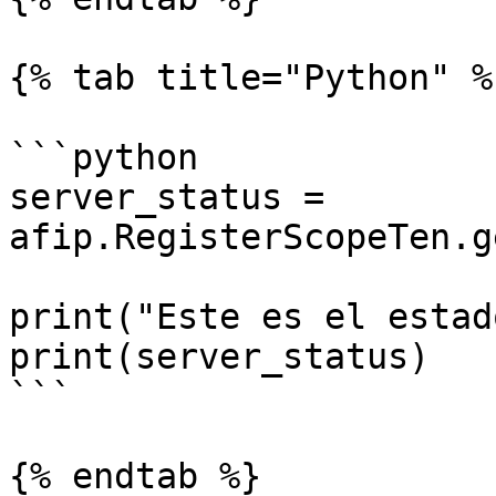
{% tab title="Python" %}
```python

server_status = 
afip.RegisterScopeTen.g
print("Este es el estad
print(server_status)

```

{% endtab %}
