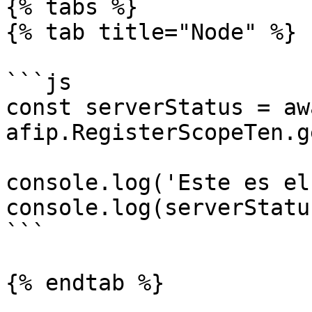
{% tabs %}

{% tab title="Node" %}

```js

const serverStatus = awa
afip.RegisterScopeTen.g
console.log('Este es el
console.log(serverStatus
```

{% endtab %}
