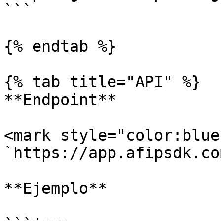
```

{% endtab %}

{% tab title="API" %}

**Endpoint**

<mark style="color:blue
`https://app.afipsdk.co
**Ejemplo**
