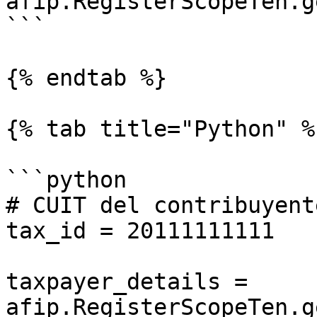
afip.RegisterScopeTen.g
```

{% endtab %}

{% tab title="Python" %}
```python

# CUIT del contribuyente
tax_id = 20111111111

taxpayer_details = 
afip.RegisterScopeTen.g