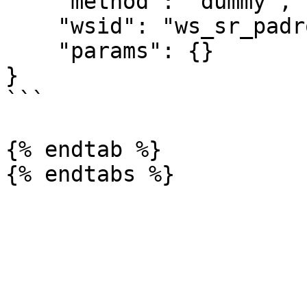
    "method": "dummy",

    "wsid": "ws_sr_padron_a10",

    "params": {}

}

```

{% endtab %}
