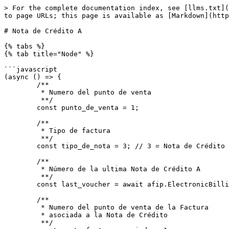
> For the complete documentation index, see [llms.txt](https://docs.afipsdk.com/llms.txt). Markdown versions of documentation pages are available by appending `.md` to page URLs; this page is available as [Markdown](https://docs.afipsdk.com/siguientes-pasos/web-services/factura-electronica/nota-de-credito-a.md).

# Nota de Crédito A

{% tabs %}
{% tab title="Node" %}

```javascript
(async () => {
	/**
	 * Numero del punto de venta
	 **/
	const punto_de_venta = 1;

	/**
	 * Tipo de factura
	 **/
	const tipo_de_nota = 3; // 3 = Nota de Crédito A
	
	/**
	 * Número de la ultima Nota de Crédito A
	 **/
	const last_voucher = await afip.ElectronicBilling.getLastVoucher(punto_de_venta, tipo_de_nota);

	/**
	 * Numero del punto de venta de la Factura 
	 * asociada a la Nota de Crédito
	 **/
	const punto_factura_asociada = 1;

	/**
	 * Tipo de Factura asociada a la Nota de Crédito
	 **/
	const tipo_factura_asociada = 1; // 1 = Factura A

	/**
	 * Numero de Factura asociada a la Nota de Crédito
	 **/
	const numero_factura_asociada = 1;

	/**
	 * Concepto de la factura
	 *
	 * Opciones:
	 *
	 * 1 = Productos 
	 * 2 = Servicios 
	 * 3 = Productos y Servicios
	 **/
	const concepto = 1;

	/**
	 * Tipo de documento del comprador
	 *
	 * Opciones:
	 *
	 * 80 = CUIT 
	 * 86 = CUIL 
	 * 96 = DNI
	 * 99 = Consumidor Final 
	 **/
	const tipo_de_documento = 80;

	/**
	 * Numero de documento del comprador (0 para consumidor final)
	 **/
	const numero_de_documento = 33693450239;

	/**
	 * Numero de Nota de Crédito
	 **/
	const numero_de_nota = last_voucher+1;

	/**
	 * Fecha de la Nota de Crédito en formato aaaa-mm-dd (hasta 10 dias antes y 10 dias despues)
	 **/
	const fecha = new Date(Date.now() - ((new Date()).getTimezoneOffset() * 60000)).toISOString().split('T')[0];

	/**
	 * Importe sujeto al IVA (sin icluir IVA)
	 **/
	const importe_gravado = 100;

	/**
	 * Importe exento al IVA
	 **/
	const importe_exento_iva = 0;

	/**
	 * Importe de IVA
	 **/
	const importe_iva = 21;

	/**
	 * Condición frente al IVA del receptor
	 * 
	 * 1 = IVA Responsable Inscripto
	 * 4 = IVA Sujeto Exento
	 * 5 = Consumidor Final
	 * 6 = Responsable Monotributo
	 * 7 = Sujeto No Categorizado
	 * 8 = Proveedor del Exterior
	 * 9 = Cliente del Exterior
	 * 10 = IVA Liberado – Ley N° 19.640
	 * 13 = Monotributista Social
	 * 15 = IVA No Alcanzado
	 * 16 = Monotributo Trabajador Independiente Promovido
	 **/
	const condicion_iva_receptor = 1;

	/**
	 * Los siguientes campos solo son obligatorios para los conceptos 2 y 3
	 **/
	let fecha_servicio_desde = null, fecha_servicio_hasta = null, fecha_vencimiento_pago = null;
	
	if (concepto === 2 || concepto === 3) {
		/**
		 * Fecha de inicio de servicio en formato aaaammdd
		 **/
		const fecha_servicio_desde = 20191213;

		/**
		 * Fecha de fin de servicio en formato aaaammdd
		 **/
		const fecha_servicio_hasta = 20191213;

		/**
		 * Fecha de vencimiento del pago en formato aaaammdd
		 **/
		const fecha_vencimiento_pago = 20191213;
	}

	const data = {
		'CantReg' 	: 1, // Cantidad de Notas de Crédito a registrar
		'PtoVta' 	: punto_de_venta,
		'CbteTipo' 	: tipo_de_nota, 
		'Concepto' 	: concepto,
		'DocTipo' 	: tipo_de_documento,
		'DocNro' 	: numero_de_documento,
		'CbteDesde' : numero_de_nota,
		'CbteHasta' : numero_de_nota,
		'CbteFch' 	: parseInt(fecha.replace(/-/g, '')),	
		'FchServDesd