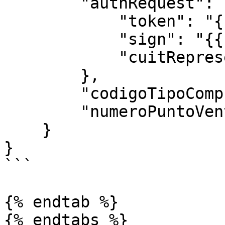
        "authRequest": {

            "token": "{{token}}",

            "sign": "{{sign}}",

            "cuitRepresentada": "20409378472"

        },

        "codigoTipoComprobante": 195,

        "numeroPuntoVenta": 1

    }

}

```

{% endtab %}
