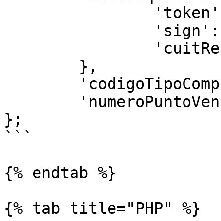
		'token': ta.token,

		'sign': ta.sign,

		'cuitRepresentada': afip.CUIT

	},

	'codigoTipoComprobante': 195,

	'numeroPuntoVenta': 1

};

```

{% endtab %}

{% tab title="PHP" %}
