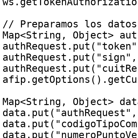
ws.getTokenAuthorization
// Preparamos los datos

Map<String, Object> aut
authRequest.put("token"
authRequest.put("sign",
authRequest.put("cuitRe
afip.getOptions().getCu
Map<String, Object> dat
data.put("authRequest",
data.put("codigoTipoCom
data.put("numeroPuntoVe