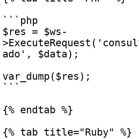
```php

$res = $ws-
>ExecuteRequest('consul
ado', $data);

var_dump($res);

```

{% endtab %}

{% tab title="Ruby" %}
