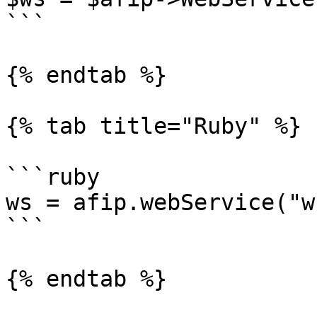
```

{% endtab %}

{% tab title="Ruby" %}

```ruby

ws = afip.webService("w
```

{% endtab %}
