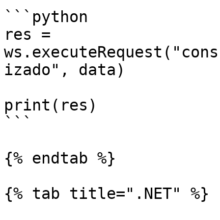
```python

res = 
ws.executeRequest("cons
izado", data)

print(res)

```

{% endtab %}

{% tab title=".NET" %}
