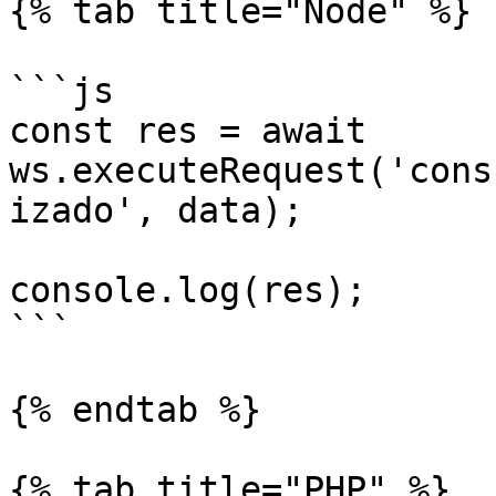
{% tab title="Node" %}

```js

const res = await 
ws.executeRequest('cons
izado', data);

console.log(res);

```

{% endtab %}

{% tab title="PHP" %}
