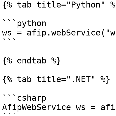
{% tab title="Python" %}
```python

ws = afip.webService("w
```

{% endtab %}

{% tab title=".NET" %}

```csharp

AfipWebService ws = afi