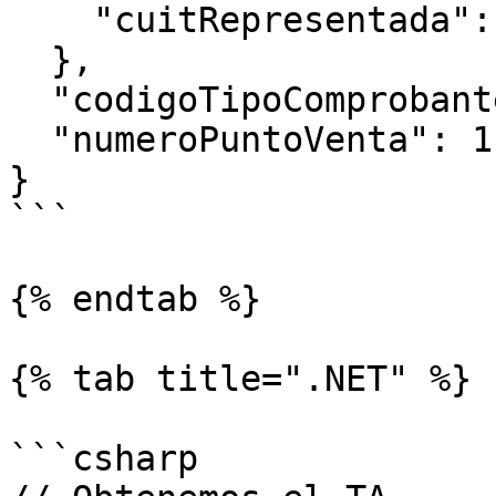
    "cuitRepresentada": afip.CUIT

  },

  "codigoTipoComprobante": 195,

  "numeroPuntoVenta": 1

}

```

{% endtab %}

{% tab title=".NET" %}

```csharp
