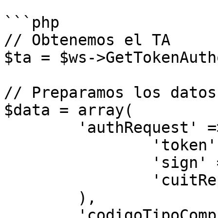
```php

// Obtenemos el TA

$ta = $ws->GetTokenAuth
// Preparamos los datos

$data = array(

	'authRequest' => array( 

		'token' => $ta->token,

		'sign' => $ta->sign,

		'cuitRepresentada' => $afip->CUIT

	),

	'codigoTipoComprobante' => 195,
