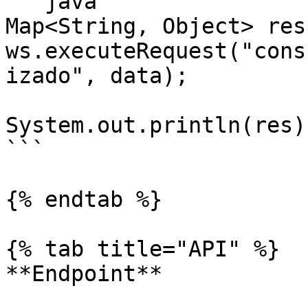
```java

Map<String, Object> res 
ws.executeRequest("cons
izado", data);

System.out.println(res);
```

{% endtab %}

{% tab title="API" %}

**Endpoint**
