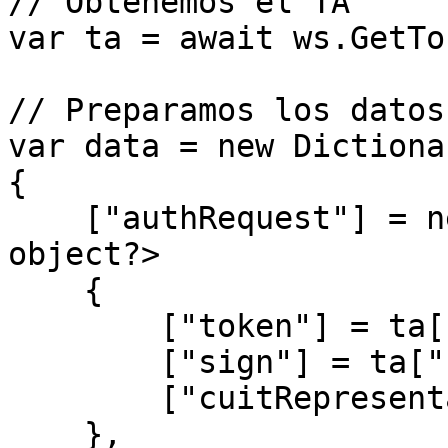
// Obtenemos el TA

var ta = await ws.GetTo
// Preparamos los datos

var data = new Dictiona
{

    ["authRequest"] = new Dictionary<string, 
object?>

    {

        ["token"] = ta["token"],

        ["sign"] = ta["sign"],

        ["cuitRepresentada"] = afip.CUIT

    },
