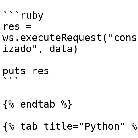
```ruby

res = 
ws.executeRequest("cons
izado", data)

puts res

```

{% endtab %}

{% tab title="Python" %}