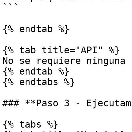
```

{% endtab %}

{% tab title="API" %}

No se requiere ninguna 
{% endtab %}

{% endtabs %}

### **Paso 3 - Ejecutam
{% tabs %}
