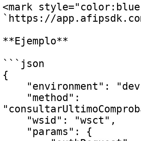
<mark style="color:blue
`https://app.afipsdk.co
**Ejemplo**

```json

{

    "environment": "dev",

    "method": 
"consultarUltimoComprob
    "wsid": "wsct",

    "params": {
