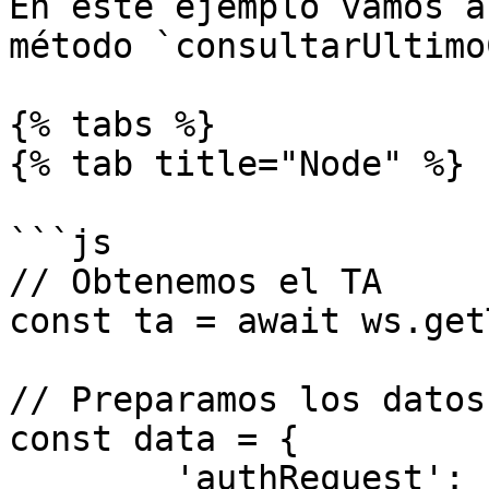
En este ejemplo vamos a
método `consultarUltimo
{% tabs %}

{% tab title="Node" %}

```js

// Obtenemos el TA

const ta = await ws.get
// Preparamos los datos

const data = {

	'authRequest': { 
