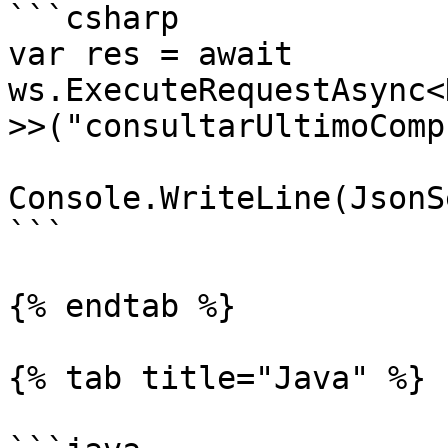
```csharp

var res = await 
ws.ExecuteRequestAsync<
>>("consultarUltimoComp
Console.WriteLine(JsonS
```

{% endtab %}

{% tab title="Java" %}
