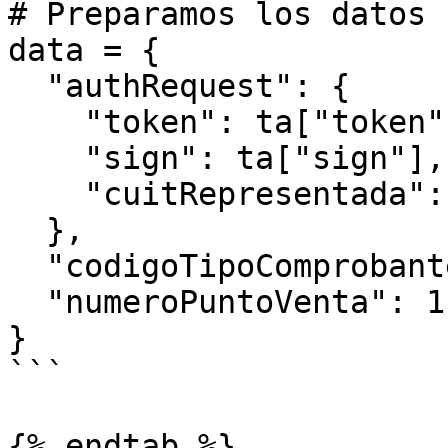
# Preparamos los datos

data = {

  "authRequest": {

    "token": ta["token"],

    "sign": ta["sign"],

    "cuitRepresentada": afip.CUIT

  },

  "codigoTipoComprobante": 195,

  "numeroPuntoVenta": 1

}

```

{% endtab %}
