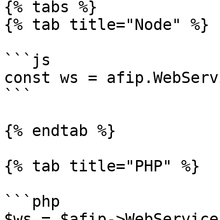
{% tabs %}

{% tab title="Node" %}

```js

const ws = afip.WebServ
```

{% endtab %}

{% tab title="PHP" %}

```php

$ws = $afip->WebService