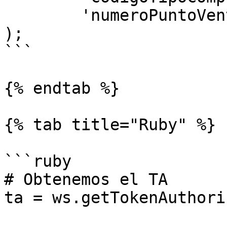
	'numeroPuntoVenta' => 1

);

```

{% endtab %}

{% tab title="Ruby" %}

```ruby

# Obtenemos el TA

ta = ws.getTokenAuthori