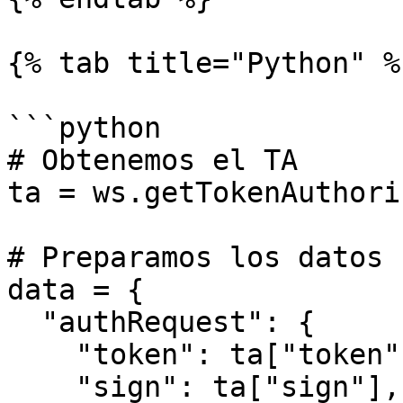
{% tab title="Python" %}
```python

# Obtenemos el TA

ta = ws.getTokenAuthori
# Preparamos los datos

data = {

  "authRequest": {

    "token": ta["token"],

    "sign": ta["sign"],
