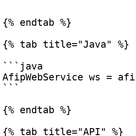
```

{% endtab %}

{% tab title="Java" %}

```java

AfipWebService ws = afi
```

{% endtab %}

{% tab title="API" %}
