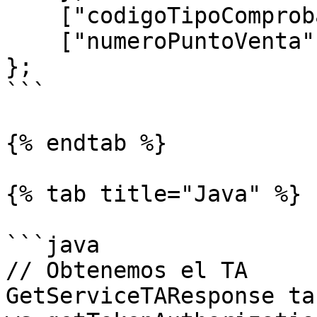
    ["codigoTipoComprobante"] = 195,

    ["numeroPuntoVenta"] = 1

};

```

{% endtab %}

{% tab title="Java" %}

```java

// Obtenemos el TA

GetServiceTAResponse ta 