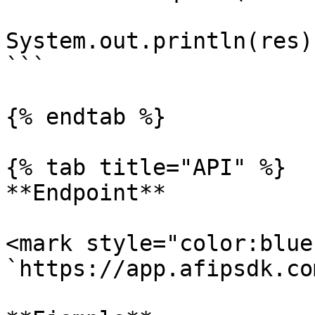
System.out.println(res);
```

{% endtab %}

{% tab title="API" %}

**Endpoint**

<mark style="color:blue
`https://app.afipsdk.co