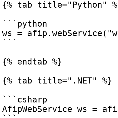
{% tab title="Python" %}
```python

ws = afip.webService("w
```

{% endtab %}

{% tab title=".NET" %}

```csharp

AfipWebService ws = afi