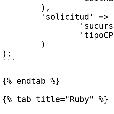
	),

	'solicitud' => array(

		'sucursal' => 195,

		'tipoCPE' => 1

	)

);

```

{% endtab %}

{% tab title="Ruby" %}
