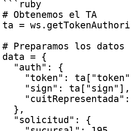
```ruby

# Obtenemos el TA

ta = ws.getTokenAuthori
# Preparamos los datos

data = {

  "auth": { 

    "token": ta["token"],

    "sign": ta["sign"],

    "cuitRepresentada": afip.CUIT

  },

  "solicitud": {

    "sucursal": 195,
