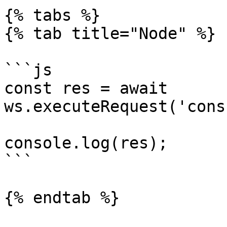
{% tabs %}

{% tab title="Node" %}

```js

const res = await 
ws.executeRequest('cons
console.log(res);

```

{% endtab %}
