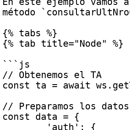
En este ejemplo vamos a
método `consultarUltNro
{% tabs %}

{% tab title="Node" %}

```js

// Obtenemos el TA

const ta = await ws.get
// Preparamos los datos

const data = {

	'auth': { 
