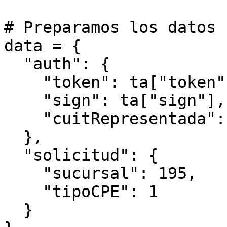
# Preparamos los datos

data = {

  "auth": { 

    "token": ta["token"],

    "sign": ta["sign"],

    "cuitRepresentada": afip.CUIT

  },

  "solicitud": {

    "sucursal": 195,

    "tipoCPE": 1

  }
