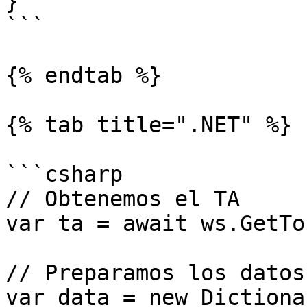
}

```

{% endtab %}

{% tab title=".NET" %}

```csharp

// Obtenemos el TA

var ta = await ws.GetTo
// Preparamos los datos

var data = new Dictiona