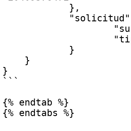
            },

            "solicitud": {

                    "sucursal": 195,

                    "tipoCPE": 1

            }

    }

}

```

{% endtab %}
