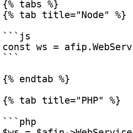
{% tabs %}

{% tab title="Node" %}

```js

const ws = afip.WebServ
```

{% endtab %}

{% tab title="PHP" %}

```php

$ws = $afip->WebService