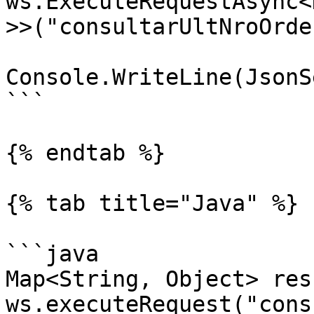
ws.ExecuteRequestAsync<
>>("consultarUltNroOrde
Console.WriteLine(JsonS
```

{% endtab %}

{% tab title="Java" %}

```java

Map<String, Object> res 
ws.executeRequest("cons