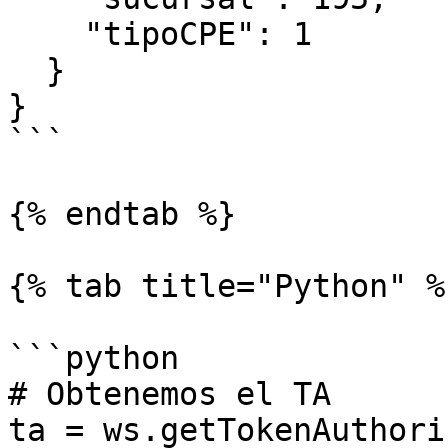
    "tipoCPE": 1

  }

}

```

{% endtab %}

{% tab title="Python" %}
```python

# Obtenemos el TA

ta = ws.getTokenAuthori