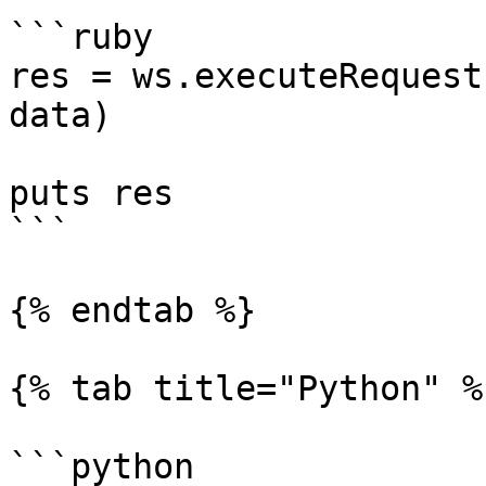
```ruby

res = ws.executeRequest
data)

puts res

```

{% endtab %}

{% tab title="Python" %}
```python
