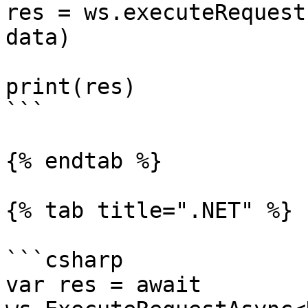
res = ws.executeRequest
data)

print(res)

```

{% endtab %}

{% tab title=".NET" %}

```csharp

var res = await 