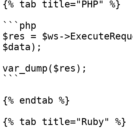
{% tab title="PHP" %}

```php

$res = $ws->ExecuteRequ
$data);

var_dump($res);

```

{% endtab %}

{% tab title="Ruby" %}
