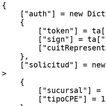
{

    ["auth"] = new Dictionary<string, object?>

    {

        ["token"] = ta["token"],

        ["sign"] = ta["sign"],

        ["cuitRepresentada"] = afip.CUIT

    },

    ["solicitud"] = new Dictionary<string, object?
>

    {

        ["sucursal"] = 195,

        ["tipoCPE"] = 1
