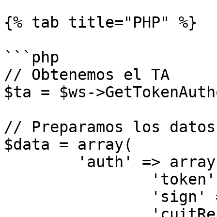
{% tab title="PHP" %}

```php

// Obtenemos el TA

$ta = $ws->GetTokenAuth
// Preparamos los datos

$data = array(

	'auth' => array( 

		'token' => $ta->token,

		'sign' => $ta->sign,

		'cuitRepresentada' => $afip->CUIT
