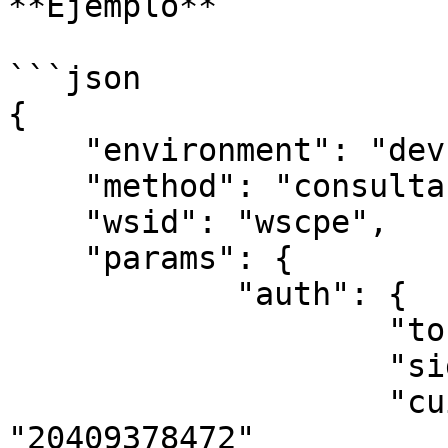
**Ejemplo**

```json

{

    "environment": "dev",

    "method": "consultarUltNroOrden",

    "wsid": "wscpe",

    "params": {

            "auth": { 

                    "token": "{{token}}",

                    "sign": "{{sign}}",

                    "cuitRepresentada": 
"20409378472"
