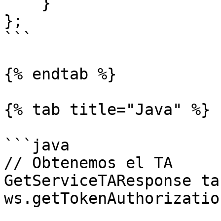
    }

};

```

{% endtab %}

{% tab title="Java" %}

```java

// Obtenemos el TA

GetServiceTAResponse ta 
ws.getTokenAuthorization