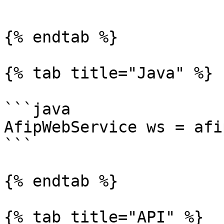
```

{% endtab %}

{% tab title="Java" %}

```java

AfipWebService ws = afi
```

{% endtab %}

{% tab title="API" %}
