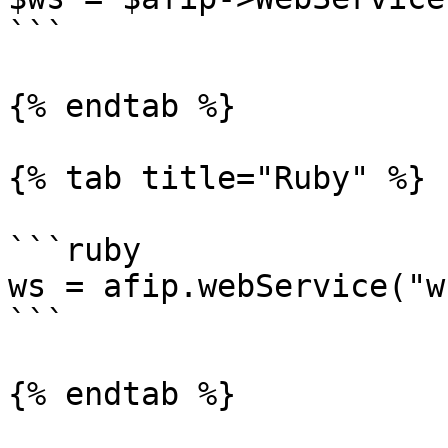
```

{% endtab %}

{% tab title="Ruby" %}

```ruby

ws = afip.webService("w
```

{% endtab %}
