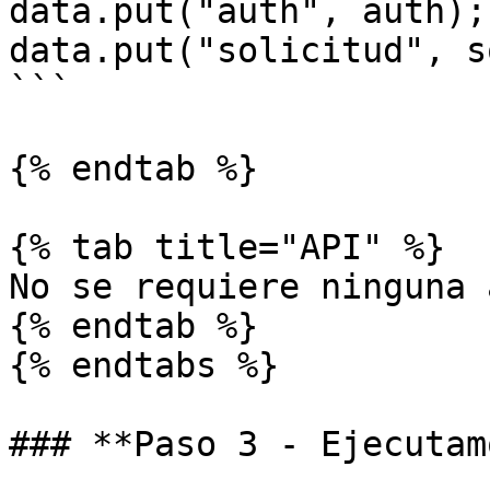
data.put("auth", auth);

data.put("solicitud", s
```

{% endtab %}

{% tab title="API" %}

No se requiere ninguna 
{% endtab %}

{% endtabs %}

### **Paso 3 - Ejecutam