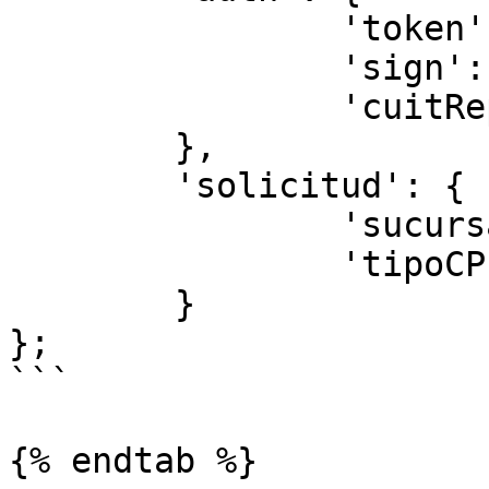
		'token': ta.token,

		'sign': ta.sign,

		'cuitRepresentada': afip.CUIT

	},

	'solicitud': {

		'sucursal': 195,

		'tipoCPE': 1

	}

};

```

{% endtab %}
