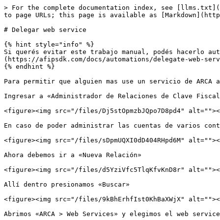
> For the complete documentation index, see [llms.txt](
to page URLs; this page is available as [Markdown](http
# Delegar web service

{% hint style="info" %}

Si querés evitar este trabajo manual, podés hacerlo aut
(https://afipsdk.com/docs/automations/delegate-web-serv
{% endhint %}

Para permitir que alguien mas use un servicio de ARCA a
Ingresar a «Administrador de Relaciones de Clave Fiscal
<figure><img src="/files/Dj5stOpmzbJQpo7D8pd4" alt=""><
En caso de poder administrar las cuentas de varios cont
<figure><img src="/files/sDpmUQXI0dD404RHpd6M" alt=""><
Ahora debemos ir a «Nueva Relación»

<figure><img src="/files/d5YziVfc5TlqKfvKnD8r" alt=""><
Allí dentro presionamos «Buscar»

<figure><img src="/files/9kBhErhfIst0KhBaXWjX" alt=""><
Abrimos «ARCA > Web Services» y elegimos el web service