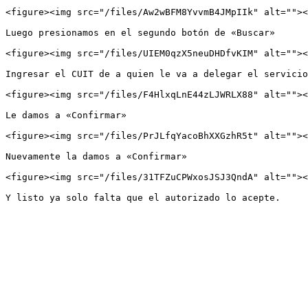
<figure><img src="/files/Aw2wBFM8YvvmB4JMpIIk" alt=""><
Luego presionamos en el segundo botón de «Buscar»

<figure><img src="/files/UIEM0qzX5neuDHDfvKIM" alt=""><
Ingresar el CUIT de a quien le va a delegar el servicio
<figure><img src="/files/F4HlxqLnE44zLJWRLX88" alt=""><
Le damos a «Confirmar»

<figure><img src="/files/PrJLfqYacoBhXXGzhR5t" alt=""><
Nuevamente la damos a «Confirmar»

<figure><img src="/files/31TFZuCPWxosJSJ3QndA" alt=""><