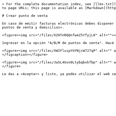
> For the complete documentation index, see [llms.txt](
to page URLs; this page is available as [Markdown](http
# Crear punto de venta

En caso de emitir facturas electrónicas debes disponer 
puntos de venta y domicilios».

<figure><img src="/files/XZHTnRQQnfweZ5YfyjL0" alt=""><
Ingresar en la opción "A/B/M de puntos de venta". Hacé 
<figure><img src="/files/XWIFluipYUYNjcW727qP" alt="" w
</figcaption></figure>

<figure><img src="/files/JwSL4Gvn0Ltybqbxkfbp" alt="" w
</figure>
