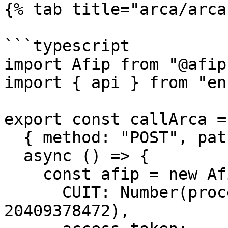
{% tab title="arca/arca
```typescript

import Afip from "@afip
import { api } from "en
export const callArca =
  { method: "POST", path: "/arca", expose: true },

  async () => {

    const afip = new Afip({

      CUIT: Number(process.env.AFIPSDK_CUIT || 
20409378472),
