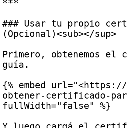
***

### Usar tu propio cert
(Opcional)<sub></sup>

Primero, obtenemos el c
guía.

{% embed url="<https://
obtener-certificado-par
fullWidth="false" %}

Y luego cargá el certif