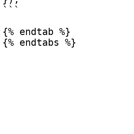
```

{% endtab %}
