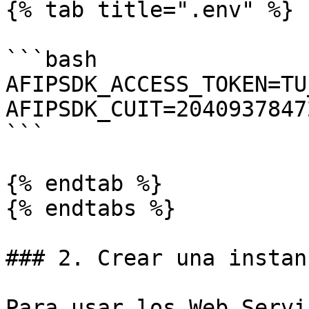
{% tab title=".env" %}

```bash

AFIPSDK_ACCESS_TOKEN=TU
AFIPSDK_CUIT=20409378472
```

{% endtab %}

{% endtabs %}

### 2. Crear una instan
Para usar los Web Servi