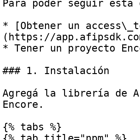
Para poder seguir esta 
* [Obtener un access\_t
(https://app.afipsdk.com
* Tener un proyecto Enc
### 1. Instalación

Agregá la librería de A
Encore.

{% tabs %}

{% tab title="npm" %}
