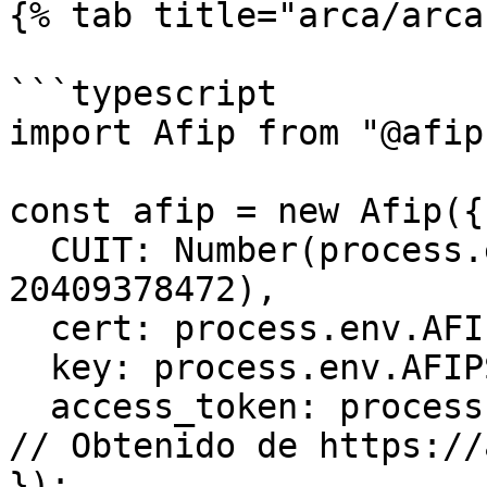
{% tab title="arca/arca
```typescript

import Afip from "@afip
const afip = new Afip({

  CUIT: Number(process.env.AFIPSDK_CUIT || 
20409378472),

  cert: process.env.AFIPSDK_CERT,

  key: process.env.AFIPSDK_KEY,

  access_token: process.env.AFIPSDK_ACCESS_TOKEN 
// Obtenido de https://
});
