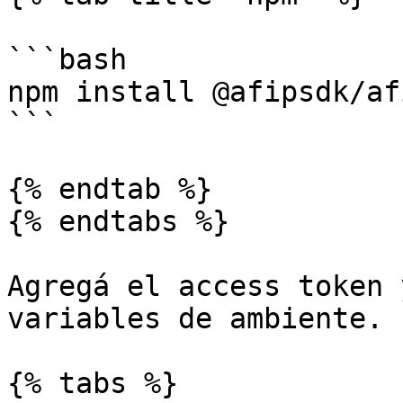
```bash

npm install @afipsdk/af
```

{% endtab %}

{% endtabs %}

Agregá el access token 
variables de ambiente.

{% tabs %}
