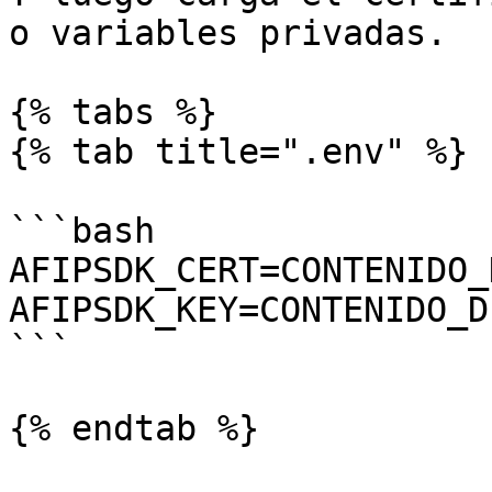
o variables privadas.

{% tabs %}

{% tab title=".env" %}

```bash

AFIPSDK_CERT=CONTENIDO_
AFIPSDK_KEY=CONTENIDO_D
```

{% endtab %}
