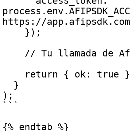
      access_token: 
process.env.AFIPSDK_ACC
https://app.afipsdk.com

    });

    // Tu llamada de Afip SDK acá

    return { ok: true };

  }

);

```

{% endtab %}
