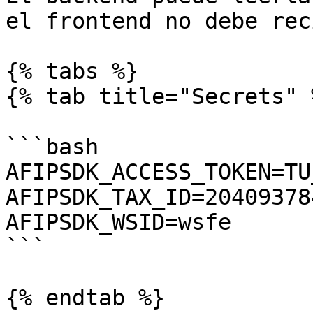
el frontend no debe rec
{% tabs %}

{% tab title="Secrets" %
```bash

AFIPSDK_ACCESS_TOKEN=TU
AFIPSDK_TAX_ID=204093784
AFIPSDK_WSID=wsfe

```

{% endtab %}
