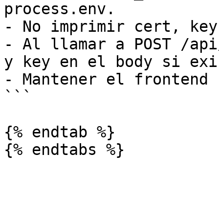
process.env.

- No imprimir cert, key
- Al llamar a POST /api
y key en el body si exi
- Mantener el frontend 
```

{% endtab %}
