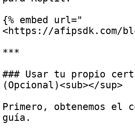
{% embed url="
<https://afipsdk.com/bl
***

### Usar tu propio cert
(Opcional)<sub></sup>

Primero, obtenemos el c
guía.
