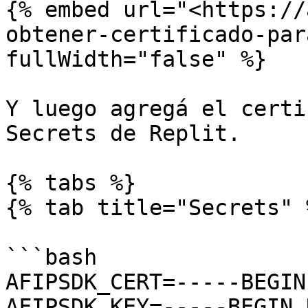
{% embed url="<https://
obtener-certificado-par
fullWidth="false" %}

Y luego agregá el certi
Secrets de Replit.

{% tabs %}

{% tab title="Secrets" %
```bash

AFIPSDK_CERT=-----BEGIN
AFIPSDK_KEY=-----BEGIN 