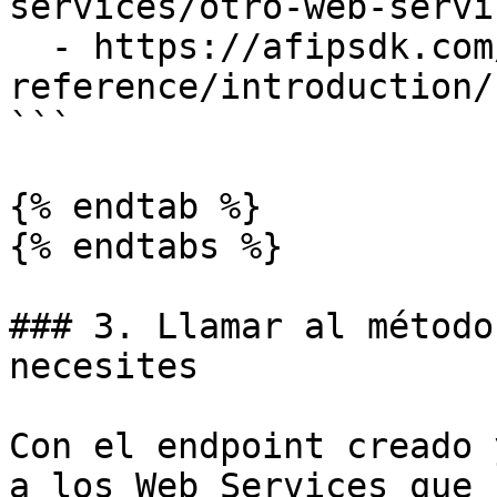
services/otro-web-servic
  - https://afipsdk.com/docs/api-
reference/introduction/

```

{% endtab %}

{% endtabs %}

### 3. Llamar al método
necesites

Con el endpoint creado 
a los Web Services que 