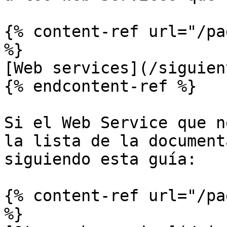
{% content-ref url="/pa
%}

[Web services](/siguien
{% endcontent-ref %}

Si el Web Service que n
la lista de la document
siguiendo esta guía:

{% content-ref url="/pa
%}
