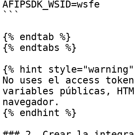
AFIPSDK_WSID=wsfe

```

{% endtab %}

{% endtabs %}

{% hint style="warning" 
No uses el access token
variables públicas, HTM
navegador.

{% endhint %}

### 2. Crear la integra