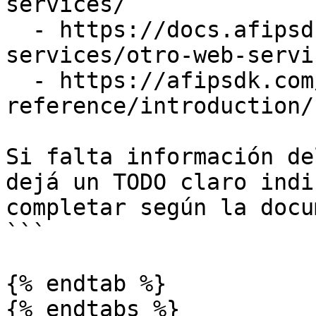
services/

  - https://docs.afipsdk.com/siguientes-pasos/web-
services/otro-web-servic
  - https://afipsdk.com/docs/api-
reference/introduction/

Si falta información de
dejá un TODO claro indi
completar según la docu
```

{% endtab %}

{% endtabs %}
