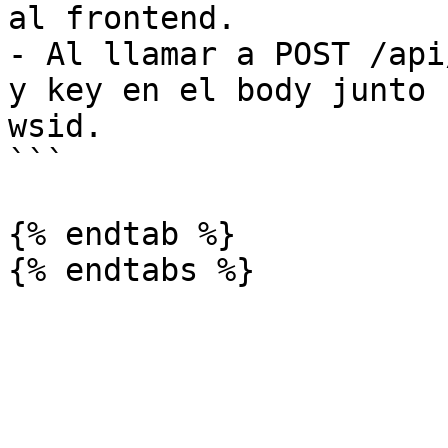
al frontend.

- Al llamar a POST /api
y key en el body junto 
wsid.

```

{% endtab %}
