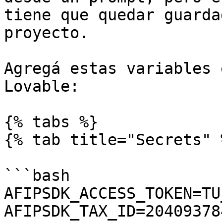
tiene que quedar guarda
proyecto.

Agregá estas variables 
Lovable:

{% tabs %}

{% tab title="Secrets" %
```bash

AFIPSDK_ACCESS_TOKEN=TU
AFIPSDK_TAX_ID=204093784