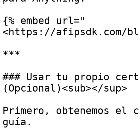
{% embed url="
<https://afipsdk.com/bl
***

### Usar tu propio cert
(Opcional)<sub></sup>

Primero, obtenemos el c
guía.
