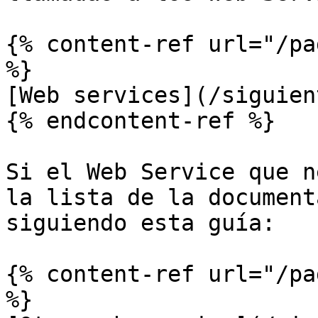
{% content-ref url="/pa
%}

[Web services](/siguien
{% endcontent-ref %}

Si el Web Service que n
la lista de la document
siguiendo esta guía:

{% content-ref url="/pa
%}
