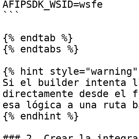
AFIPSDK_WSID=wsfe

```

{% endtab %}

{% endtabs %}

{% hint style="warning" 
Si el builder intenta l
directamente desde el f
esa lógica a una ruta b
{% endhint %}

### 2. Crear la integra