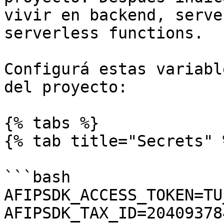
vivir en backend, serve
serverless functions.

Configurá estas variabl
del proyecto:

{% tabs %}

{% tab title="Secrets" %
```bash

AFIPSDK_ACCESS_TOKEN=TU
AFIPSDK_TAX_ID=204093784